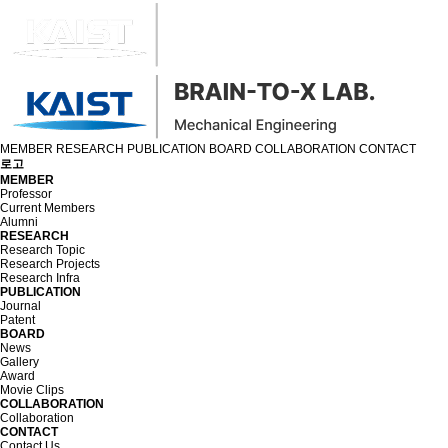
MEMBER
RESEARCH
PUBLICATION
BOARD
COLLABORATION
CONTACT
로고
MEMBER
Professor
Current Members
Alumni
RESEARCH
Research Topic
Research Projects
Research Infra
PUBLICATION
Journal
Patent
BOARD
News
Gallery
Award
Movie Clips
COLLABORATION
Collaboration
CONTACT
Contact Us