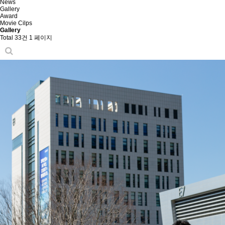
News
Gallery
Award
Movie Cilps
Gallery
Total 33건
1 페이지